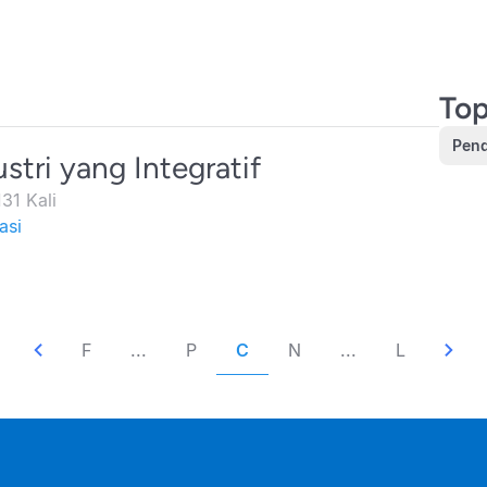
Top
Pend
stri yang Integratif
31 Kali
asi
F
...
P
C
N
...
L