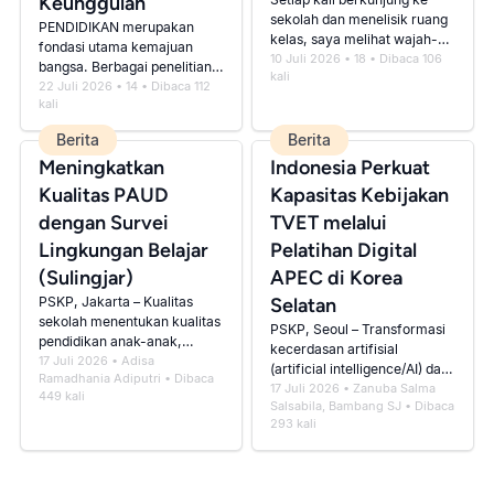
Keunggulan
sekolah dan menelisik ruang
PENDIDIKAN merupakan
kelas, saya melihat wajah-
fondasi utama kemajuan
wajah dengan beragam
10 Juli 2026
•
18
• Dibaca
106
bangsa. Berbagai penelitian
kali
ekspresi. Ada murid yang
menunjukkan bahwa negara
22 Juli 2026
•
14
• Dibaca
112
ceria dan sema...
kali
yang berhasil membangun
sistem pendidikan y...
Berita
Berita
Meningkatkan
Indonesia Perkuat
Kualitas PAUD
Kapasitas Kebijakan
dengan Survei
TVET melalui
Lingkungan Belajar
Pelatihan Digital
(Sulingjar)
APEC di Korea
PSKP, Jakarta – Kualitas
Selatan
sekolah menentukan kualitas
PSKP, Seoul – Transformasi
pendidikan anak-anak,
kecerdasan artifisial
terutama pada tingkat
17 Juli 2026
•
Adisa
(artificial intelligence/AI) dan
Ramadhania Adiputri
• Dibaca
Pendidikan Anak Usia Dini
teknologi digital mengubah
17 Juli 2026
•
Zanuba Salma
449
kali
(PAUD). PA...
Salsabila, Bambang SJ
• Dibaca
kebutuhan kompetensi dunia
293
kali
ke...