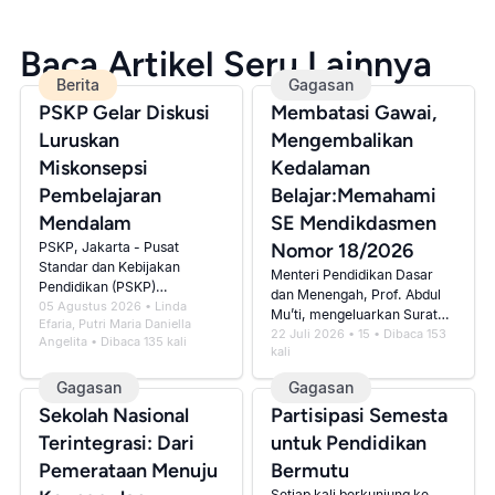
Baca Artikel Seru Lainnya
Berita
Gagasan
PSKP Gelar Diskusi
Membatasi Gawai,
Luruskan
Mengembalikan
Miskonsepsi
Kedalaman
Pembelajaran
Belajar:Memahami
Mendalam
SE Mendikdasmen
PSKP, Jakarta - Pusat
Nomor 18/2026
Standar dan Kebijakan
Menteri Pendidikan Dasar
Pendidikan (PSKP)
dan Menengah, Prof. Abdul
Kementerian Pendidikan
05 Agustus 2026
•
Linda
Mu’ti, mengeluarkan Surat
Efaria, Putri Maria Daniella
Dasar dan Menengah
Edaran Nomor 18 Tahun
22 Juli 2026
•
15
• Dibaca
153
Angelita
• Dibaca
135
kali
(Kemendikdasmen)
kali
2026 tentang Pembatasan
menyelenggarakan Di...
Penggunaan Gawa...
Gagasan
Gagasan
Sekolah Nasional
Partisipasi Semesta
Terintegrasi: Dari
untuk Pendidikan
Pemerataan Menuju
Bermutu
Setiap kali berkunjung ke